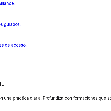
lliance.
os guiados.
es de acceso.
a.
on una práctica diaria. Profundiza con formaciones que 