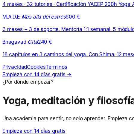
4 meses · 32 tutorías · Certificación YACEP 200h Yoga A
M.A.D.E
Más allá del estrés
600 €
3 meses + 3 de soporte. Mentoría 1:1 semanal. 5 módul
Bhagavad
Gītā
240 €
18 capítulos en 3 caminos del yoga. Con Shima. 12 mes
Privacidad
Cookies
Términos
Empieza con 14 días gratis →
¿Por dónde empezar?
Yoga, meditación y filosofí
Una academia para sentir, no solo aprender. Empieza c
Empieza con 14 días gratis