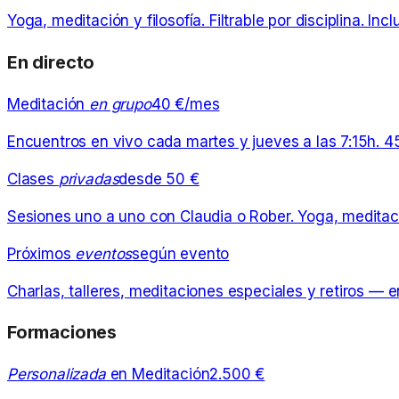
Yoga, meditación y filosofía. Filtrable por disciplina. In
En directo
Meditación
en grupo
40 €/mes
Encuentros en vivo cada martes y jueves a las 7:15h. 4
Clases
privadas
desde 50 €
Sesiones uno a uno con Claudia o Rober. Yoga, meditaci
Próximos
eventos
según evento
Charlas, talleres, meditaciones especiales y retiros — e
Formaciones
Personalizada
en Meditación
2.500 €